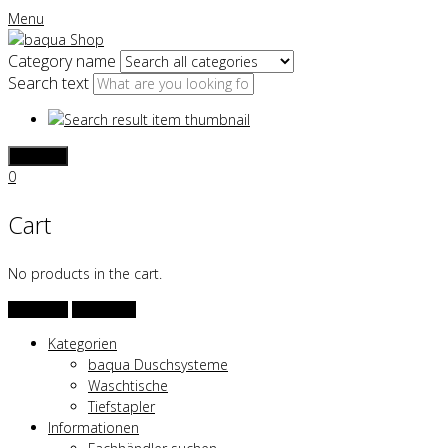
Menu
Category name
Search text
SEARCH
0
Cart
No products in the cart.
VIEW CART
CHECKOUT
Kategorien
baqua Duschsysteme
Waschtische
Tiefstapler
Informationen