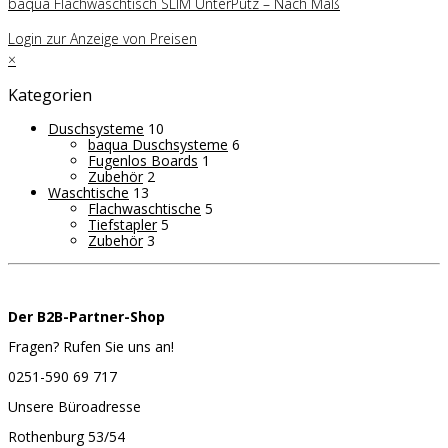
baqua Flachwaschtisch SLIM UnterPutz – Nach Maß
Login zur Anzeige von Preisen
Close
×
drawer
Kategorien
Duschsysteme
10
baqua Duschsysteme
6
Fugenlos Boards
1
Zubehör
2
Waschtische
13
Flachwaschtische
5
Tiefstapler
5
Zubehör
3
Der B2B-Partner-Shop
Fragen? Rufen Sie uns an!
0251-590 69 717
Unsere Büroadresse
Rothenburg 53/54